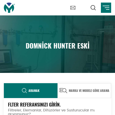
DOMNICK HUNTER ESKI
ARAMAK
MARKA VE MODELE GÖRE ARAMA
FLTER REFERANSINIZI GİRİN.
Filtreler, Elemanlar, Difüzörler ve Susturucular mı
arıyorsunuz?