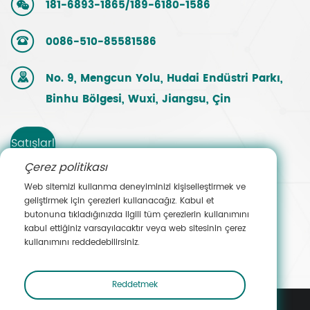
181-6893-1865/189-6180-1586
0086-510-85581586
No. 9, Mengcun Yolu, Hudai Endüstri Parkı,
Binhu Bölgesi, Wuxi, Jiangsu, Çin
Satışlarl
Çerez politikası
a
Web sitemizi kullanma deneyiminizi kişiselleştirmek ve
geliştirmek için çerezleri kullanacağız. Kabul et
İletişim
butonuna tıkladığınızda ilgili tüm çerezlerin kullanımını
kabul ettiğiniz varsayılacaktır veya web sitesinin çerez
e Geçin
kullanımını reddedebilirsiniz.
Reddetmek