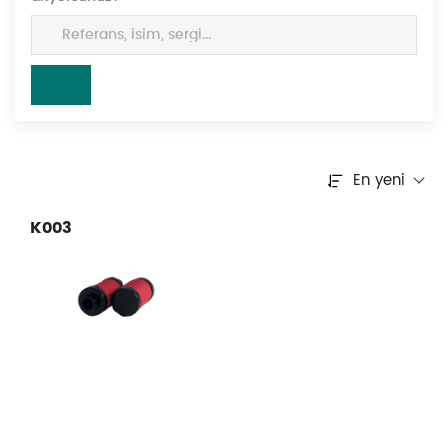
En yeni
K003