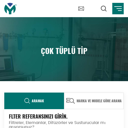
ÇOK TÜPLÜ TIP
ARAMAK
MARKA VE MODELE GÖRE ARAMA
FLTER REFERANSINIZI GİRİN.
Filtreler, Elemanlar, Difüzörler ve Susturucular mı
arıyorsunuz?