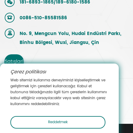
181-6893-1865/189-6180-1586
0086-510-85581586
No. 9, Mengcun Yolu, Hudai Endüstri Parkı,
Binhu Bölgesi, Wuxi, Jiangsu, Çin
Satışlarl
Çerez politikası
a
Web sitemizi kullanma deneyiminizi kişiselleştirmek ve
geliştirmek için çerezleri kullanacağız. Kabul et
İletişim
butonuna tıkladığınızda ilgili tüm çerezlerin kullanımını
kabul ettiğiniz varsayılacaktır veya web sitesinin çerez
e Geçin
kullanımını reddedebilirsiniz.
Reddetmek