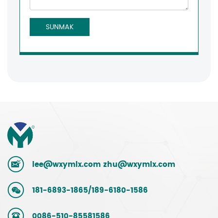
SUNMAK
lee@wxymlx.com
zhu@wxymlx.com
181-6893-1865/189-6180-1586
0086-510-85581586