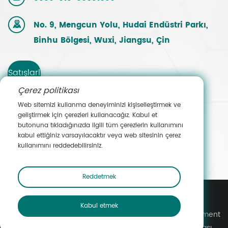
No. 9, Mengcun Yolu, Hudai Endüstri Parkı,
Binhu Bölgesi, Wuxi, Jiangsu, Çin
Satışlarl
Çerez politikası
a
Web sitemizi kullanma deneyiminizi kişiselleştirmek ve
geliştirmek için çerezleri kullanacağız. Kabul et
İletişim
butonuna tıkladığınızda ilgili tüm çerezlerin kullanımını
kabul ettiğiniz varsayılacaktır veya web sitesinin çerez
e Geçin
kullanımını reddedebilirsiniz.
Reddetmek
Kabul etmek
Telif Hakkı © Wuxi Yuanmei Filtration & Purification Equipment
Co., Ltd. Tüm hakları saklıdır.
Gizlilik Politikası
Site Haritası