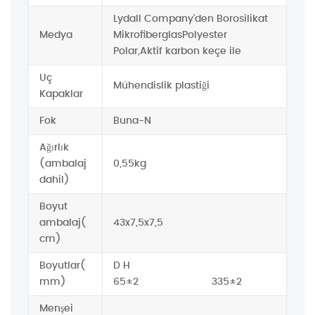
Lydall Company'den Borosilikat
Medya
MikrofiberglasPolyester
Polar,Aktif karbon keçe ile
Uç
Mühendislik plastiği
Kapaklar
Fok
Buna-N
Ağırlık
(ambalaj
0,55kg
dahil)
Boyut
ambalaj(
43x7,5x7,5
cm)
Boyutlar(
D H
mm)
65±2
335±2
Menşei