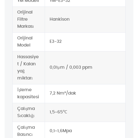
YM Modeli
YM-E3-32
Orijinal
Filtre
Hankison
Markası
Orijinal
E3-32
Model
Hassasiye
t / Kalan
0,01μm / 0,003 ppm
yağ
miktarı
İşleme
7,2 Nm³/dak
kapasitesi
Çalışma
1,5~65℃
Sıcaklığı
Çalışma
0,1~1,6Mpa
Basıncı