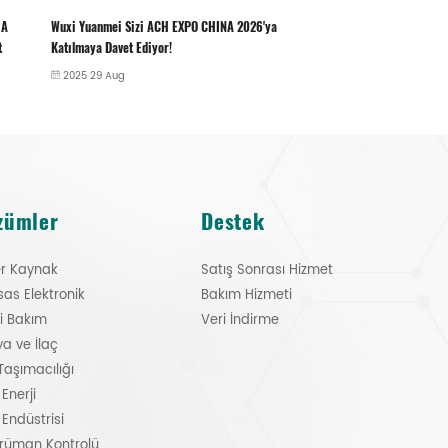
6'ya
Şanghay PTC'de 24 yıl
Wuxi Yuanmei, Wuhan sergi
yeni bir filtrasyon teknolo
çıkıyor
2025 31 Mar
2025 14 Oct
zümler
Destek
er Kaynak
Satış Sonrası Hizmet
as Elektronik
Bakım Hizmeti
i Bakım
Veri İndirme
a ve İlaç
Taşımacılığı
 Enerji
Endüstrisi
rüman Kontrolü