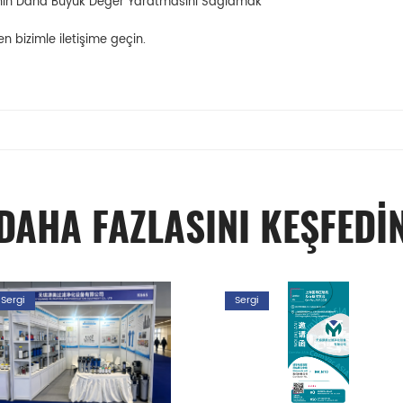
anın Daha Büyük Değer Yaratmasını Sağlamak
 bizimle iletişime geçin.
DAHA FAZLASINI KEŞFEDİ
Sergi
Sergi