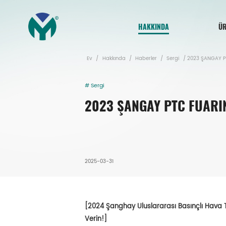
HAKKINDA
ÜR
Ev
/
Hakkında
/
Haberler
/
Sergi
/
2023 ŞANGAY PT
# Sergi
2023 ŞANGAY PTC FUARIN
2025-03-31
[2024 Şanghay Uluslararası Basınçlı Hava Te
Verin!]