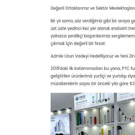
Değerli Ortaklarımız ve Sektör Meslektaşları
Bir yıl sonra, söz verdiğimiz gibi bir aray
üst üste yedinci kez yer alarak endüstri trend
yalnızca yenilikçi başarılarımızı sergilememi
çıkmak için değerli bir fırsat.
Azimle Uzun Vadeyi Hedefliyoruz ve Yeni Zir
2019'daki ilk katılımımızdan bu yana, PTC fua
geliştirilen ürünlerimiz yurtiçi ve yurtdışı z
müzakerelerin sayısı bir önceki yıla göre %30