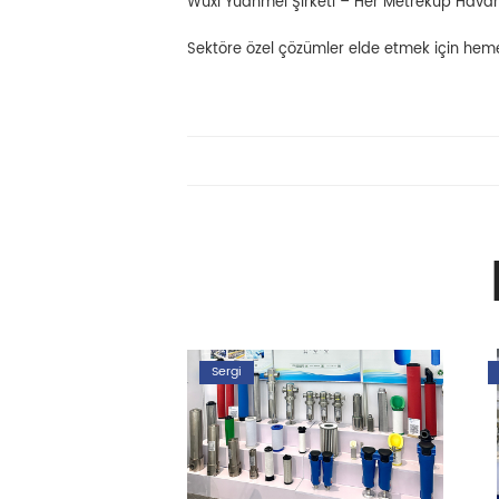
Wuxi Yuanmei Şirketi – Her Metreküp Hav
Sektöre özel çözümler elde etmek için hemen
Sergi