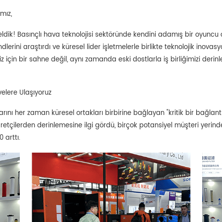
mız,
a geldik! Basınçlı hava teknolojisi sektöründe kendini adamış bir oyunc
lerini araştırdı ve küresel lider işletmelerle birlikte teknolojik inovasyo
z için bir sahne değil, aynı zamanda eski dostlarla iş birliğimizi derin
velere Ulaşıyoruz
rını her zaman küresel ortakları birbirine bağlayan "kritik bir bağlantı
iyaretçilerden derinlemesine ilgi gördü, birçok potansiyel müşteri yerinde
 arttı.