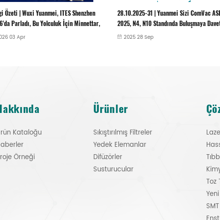
10.2025-31 | Yuanmei Sizi ComVac ASIA
Wuxi Yuanmei Sizi ACH EXPO CHINA 202
5, N4, N10 Standında Buluşmaya Davet
Katılmaya Davet Ediyor!
yor
025 28 Sep
2025 29 Aug
Hakkında
Ürünler
Çö
rün Kataloğu
Sıkıştırılmış Filtreler
Laz
aberler
Yedek Elemanlar
Hass
roje Örneği
Difüzörler
Tıbb
Susturucular
Kimy
Toz 
Yeni
SMT 
Enst