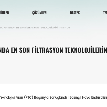
ÜNLER
ÇÖZÜMLER
DESTEK
TE
C FUARINDA EN SON FİLTRASYON TEKNOLOJİLERİNİ TANITIYOR
DA EN SON FİLTRASYON TEKNOLOJİLERİN
knolojisi Fuarı (PTC) Başarıyla Sonuçlandı | Basınçlı Hava Endüstrisin