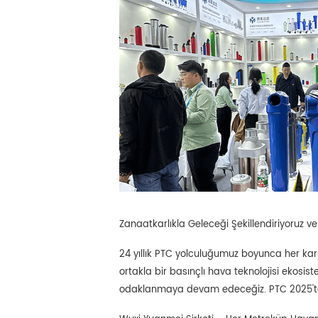
Zanaatkarlıkla Geleceği Şekillendiriyoruz v
24 yıllık PTC yolculuğumuz boyunca her kar
ortakla bir basınçlı hava teknolojisi ekosis
odaklanmaya devam edeceğiz. PTC 2025't