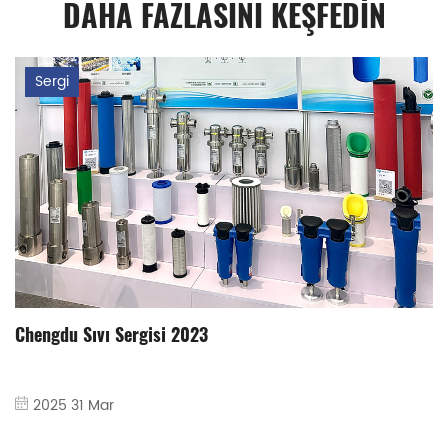
DAHA FAZLASINI KEŞFEDİN
Sergi
isi 2023
Şanghay PTC'de 23 y
2025 31 Mar