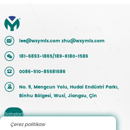
lee@wxymlx.com
zhu@wxymlx.com
181-6893-1865/189-6180-1586
0086-510-85581586
No. 9, Mengcun Yolu, Hudai Endüstri Parkı,
Binhu Bölgesi, Wuxi, Jiangsu, Çin
Satışlarl
Çerez politikası
a