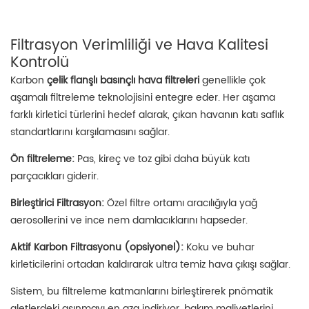
Filtrasyon Verimliliği ve Hava Kalitesi
Kontrolü
Karbon
çelik flanşlı basınçlı hava filtreleri
genellikle çok
aşamalı filtreleme teknolojisini entegre eder. Her aşama
farklı kirletici türlerini hedef alarak, çıkan havanın katı saflık
standartlarını karşılamasını sağlar.
Ön filtreleme:
Pas, kireç ve toz gibi daha büyük katı
parçacıkları giderir.
Birleştirici Filtrasyon:
Özel filtre ortamı aracılığıyla yağ
aerosollerini ve ince nem damlacıklarını hapseder.
Aktif Karbon Filtrasyonu (opsiyonel):
Koku ve buhar
kirleticilerini ortadan kaldırarak ultra temiz hava çıkışı sağlar.
Sistem, bu filtreleme katmanlarını birleştirerek pnömatik
aletlerdeki aşınmayı en aza indiriyor, bakım maliyetlerini