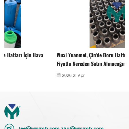
Wuxi Yuanmei, Çin'de Boru Hattı Filtresinin Rekabetçi
Fiyatla Nereden Satın Alınacağını Açıkladı
2026 21 Apr
lee@wxymlx.com
zhu@wxymlx.com