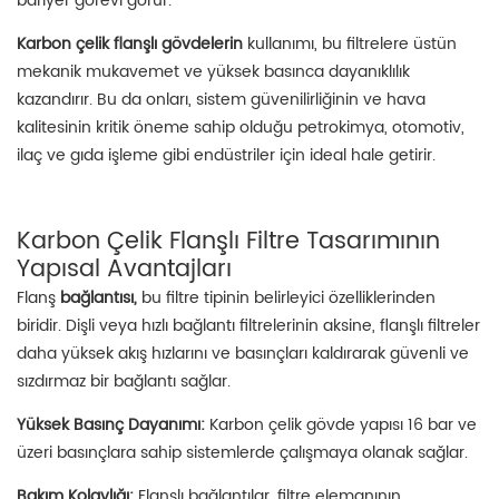
bariyer görevi görür.
Karbon çelik flanşlı gövdelerin
kullanımı, bu filtrelere üstün
mekanik mukavemet ve yüksek basınca dayanıklılık
kazandırır. Bu da onları, sistem güvenilirliğinin ve hava
kalitesinin kritik öneme sahip olduğu petrokimya, otomotiv,
ilaç ve gıda işleme gibi endüstriler için ideal hale getirir.
Karbon Çelik Flanşlı Filtre Tasarımının
Yapısal Avantajları
Flanş
bağlantısı,
bu filtre tipinin belirleyici özelliklerinden
biridir. Dişli veya hızlı bağlantı filtrelerinin aksine, flanşlı filtreler
daha yüksek akış hızlarını ve basınçları kaldırarak güvenli ve
sızdırmaz bir bağlantı sağlar.
Yüksek Basınç Dayanımı:
Karbon çelik gövde yapısı 16 bar ve
üzeri basınçlara sahip sistemlerde çalışmaya olanak sağlar.
Bakım Kolaylığı:
Flanşlı bağlantılar, filtre elemanının