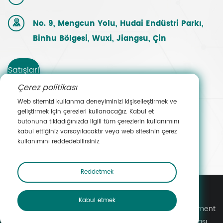
No. 9, Mengcun Yolu, Hudai Endüstri Parkı,
Binhu Bölgesi, Wuxi, Jiangsu, Çin
Satışlarl
Çerez politikası
a
Web sitemizi kullanma deneyiminizi kişiselleştirmek ve
geliştirmek için çerezleri kullanacağız. Kabul et
İletişim
butonuna tıkladığınızda ilgili tüm çerezlerin kullanımını
kabul ettiğiniz varsayılacaktır veya web sitesinin çerez
e Geçin
kullanımını reddedebilirsiniz.
Reddetmek
Kabul etmek
Telif Hakkı © Wuxi Yuanmei Filtration & Purification Equipment
Co., Ltd. Tüm hakları saklıdır.
Gizlilik Politikası
Site Haritası