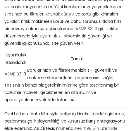
ve başlatmayı destekler. Yeni kurulumlar veya yenilemeler
sırasında bu filtreler,
kaynak cürufu
ve tortu gibi kalıntıları
yakalar. Kritik makineleri korur ve daha sorunsuz, daha hızlı
bir devreye alma süreci sağlarsınız.
ASME B31.3
gibi sektör
düzenlemeleriyle uyumluluk
, sisteminizin güvenliği ve
güvenilirliği konusunda size güven verir.
Uyumluluk
Tanım
Standardı
Borularınızın ve filtrelemenizin sıkı güvenlik ve
ASME B31.3
malzeme standartlarını karşılamasını sağlar.
Tesisinizin benzersiz gereksinimlerine göre tasarlanmış bir
çözümle maliyetli gecikmeleri en aza indirir ve
operasyonlarınızı yolunda tutarsınız.
Özel bir boru hattı filtresiyle gelişmiş kirletici madde giderme,
paslanmaz çelik dayanıklılığı ve kusursuz flanş entegrasyonu
elde edersiniz. ABD'li tesis mühendisleri
%98,5'in üzerinde