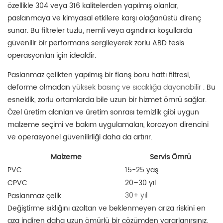
özellikle 304 veya 316 kalitelerden yapılmış olanlar,
paslanmaya ve kimyasal etkilere karşı olağanüstü direnç
sunar. Bu filtreler tuzlu, nemli veya aşındırıcı koşullarda
güvenilir bir performans sergileyerek zorlu ABD tesis
operasyonları için idealdir.
Paslanmaz çelikten yapılmış bir flanş boru hattı filtresi,
deforme olmadan
yüksek basınç ve sıcaklığa dayanabilir
. Bu
esneklik, zorlu ortamlarda bile uzun bir hizmet ömrü sağlar.
Özel üretim alanları ve üretim sonrası temizlik gibi uygun
malzeme seçimi ve bakım uygulamaları, korozyon direncini
ve operasyonel güvenilirliği daha da artırır.
Malzeme
Servis Ömrü
PVC
15-25 yaş
CPVC
20–30 yıl
30+ yıl
Paslanmaz çelik
Değiştirme sıklığını azaltan ve beklenmeyen arıza riskini en
aza indiren daha uzun ömürlü bir çözümden yararlanırsınız.