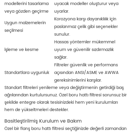
modellerini tasarlama
uyacak modeller oluşturur veya
veya gözden geçirme
uyarlar.
Korozyona karşı dayanıklılık için
Uygun malzemelerin
paslanmaz çelik gibi seçenekler
seçilmesi
sunulur.
Hassas yöntemler mükemmel
uyum ve güvenilir sızdırmazlık
İşleme ve kesme
sağlar.
Filtreler güvenlik ve performans
açısından ANSI/ASME ve AWWA
Standartlara uygunluk
gereksinimlerini karşılar.
Standart filtreleri yenileme veya değiştirmenin getirdiği baş
ağrılarından kurtulursunuz. Özel boru hattı filtresi sorunsuz bir
şekilde entegre olarak tesisinizdeki hem yeni kurulumları
hem de yükseltmeleri destekler.
Basitleştirilmiş Kurulum ve Bakım
Özel bir flanş boru hattı filtresi seçtiğinizde değerli zamandan