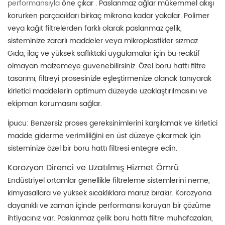
performansıyla
öne çıkar . Paslanmaz ağlar mükemmel akışı
korurken parçacıkları birkaç mikrona kadar yakalar. Polimer
veya kağıt filtrelerden farklı olarak paslanmaz çelik,
sisteminize zararlı maddeler veya mikroplastikler sızmaz.
Gıda, ilaç ve yüksek saflıktaki uygulamalar için bu reaktif
olmayan malzemeye güvenebilirsiniz. Özel boru hattı filtre
tasarımı, filtreyi prosesinizle eşleştirmenize olanak tanıyarak
kirletici maddelerin optimum düzeyde uzaklaştırılmasını ve
ekipman korumasını sağlar.
İpucu: Benzersiz proses gereksinimlerini karşılamak ve kirletici
madde giderme verimliliğini en üst düzeye çıkarmak için
sisteminize özel bir boru hattı filtresi entegre edin.
Korozyon Direnci ve Uzatılmış Hizmet Ömrü
Endüstriyel ortamlar genellikle filtreleme sistemlerini neme,
kimyasallara ve yüksek sıcaklıklara maruz bırakır. Korozyona
dayanıklı ve zaman içinde performansı koruyan bir çözüme
ihtiyacınız var. Paslanmaz çelik boru hattı filtre muhafazaları,