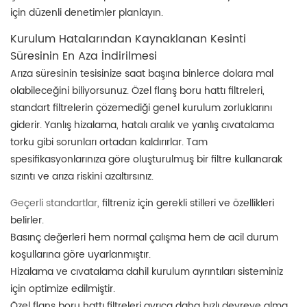
için düzenli denetimler planlayın.
Kurulum Hatalarından Kaynaklanan Kesinti
Süresinin En Aza İndirilmesi
Arıza süresinin tesisinize saat başına binlerce dolara mal
olabileceğini biliyorsunuz. Özel flanş boru hattı filtreleri,
standart filtrelerin çözemediği genel kurulum zorluklarını
giderir. Yanlış hizalama, hatalı aralık ve yanlış cıvatalama
torku gibi sorunları ortadan kaldırırlar. Tam
spesifikasyonlarınıza göre oluşturulmuş bir filtre kullanarak
sızıntı ve arıza riskini azaltırsınız.
Geçerli standartlar,
filtreniz için gerekli stilleri ve özellikleri
belirler.
Basınç değerleri hem normal çalışma hem de acil durum
koşullarına göre uyarlanmıştır.
Hizalama ve cıvatalama dahil kurulum ayrıntıları sisteminiz
için optimize edilmiştir.
Özel flanş boru hattı filtreleri ayrıca daha hızlı devreye alma